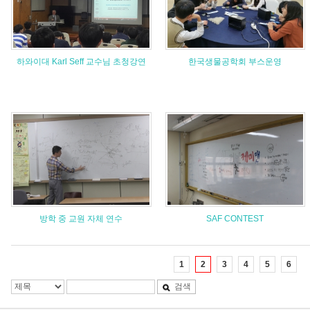
하와이대 Karl Seff 교수님 초청강연
한국생물공학회 부스운영
방학 중 교원 자체 연수
SAF CONTEST
1
2
3
4
5
6
검색