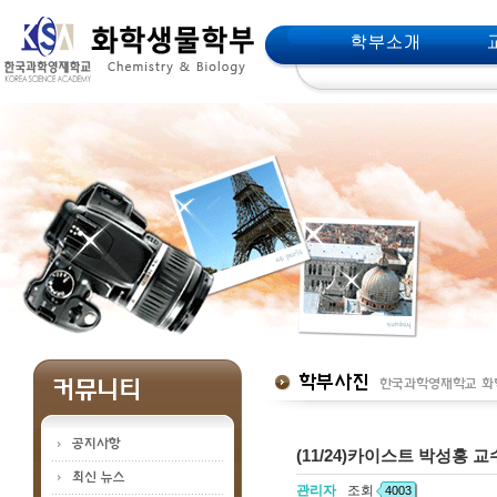
메인메뉴 바로가기
본문 바로가기
(11/24)카이스트 박성홍 
관리자
조회
4003